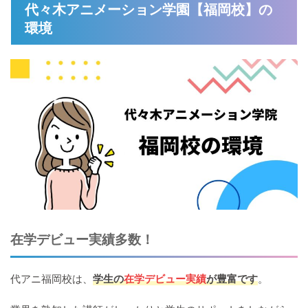
代々木アニメーション学園【福岡校】の
環境
在学デビュー実績多数！
代アニ福岡校は、
学生の
在学デビュー実績
が豊富です
。