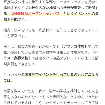
直接学校へ行って希望する学部やコースのレッスンを見学・
体験するタイプや
校舎のない地域へも学校が出張して開催す
る
「
出張体験型オープンキャンパス
」というイベントへの参
加も可能
です。
地方に住んでいても、直接代アニを知ることができるチャン
スも豊富です。
例えば、都会の校舎へ行かなくても【
アフレコ体験
】では学
生が使用している実習専用機材を使用した体験ができ、【
イ
ラスト業界体験
】では液タブ（液晶タブレット）を使って描
画実習もできます！
こういった
全国各地でイベントを行っているのも代アニなら
では。
進学を悩んでいたり、代アニ以外の学校を検討している人も
夢をあきらめたくない・もっと専門的なことを学んでみたい
と感じている人は、こうしたイベントもチェックしてみては