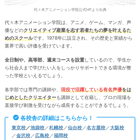
代々木アニメーション学院公式HPより出典
代々木アニメーション学院は、アニメ、ゲーム、マンガ、声
優などの
クリエイティブ産業を志す若者たちの夢を叶えるた
めのスクール
です。1978年に設立され、その歴史と実績から
業界で高い評価を受けています。
全日制や、高等部、週末コースを設置
しているので、学生か
ら社会人まで学びたい人をしっかりサポートできる環境が整
った学校といえるでしょう。
各学部では専門の講師や、
現役で活躍している有名声優
をは
じめとしたクリエイター
も講師として在籍し、プロの現場を
直接学び刺激を受けながら成長することができるでしょう。
各校舎の詳細はこちらから！
東京校
／
池袋校
／
札幌校
／
仙台校
／
名古屋校
／
大阪校
／
金沢校
／
広島校
／
福岡校