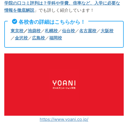
学院の口コミ評判は？学科や学費、倍率など、入学に必要な
情報を徹底解説
」でも詳しく紹介しています！
各校舎の詳細はこちらから！
東京校
／
池袋校
／
札幌校
／
仙台校
／
名古屋校
／
大阪校
／
金沢校
／
広島校
／
福岡校
https://www.yoani.co.jp/