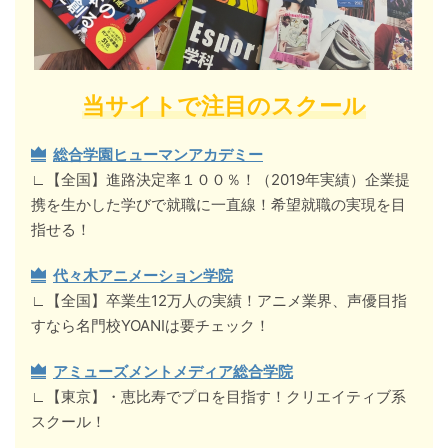
当サイトで注目のスクール
総合学園ヒューマンアカデミー
∟【全国】進路決定率１００％！（2019年実績）企業提
携を生かした学びで就職に一直線！希望就職の実現を目
指せる！
代々木アニメーション学院
∟【全国】卒業生12万人の実績！アニメ業界、声優目指
すなら名門校YOANIは要チェック！
アミューズメントメディア総合学院
∟【東京】・恵比寿でプロを目指す！クリエイティブ系
スクール！