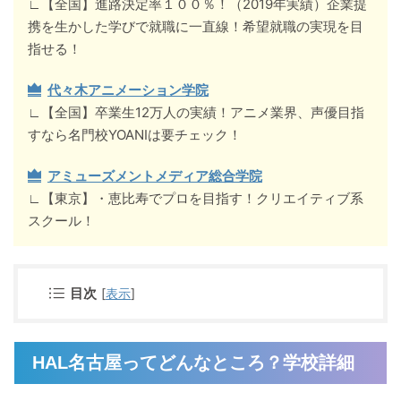
∟【全国】進路決定率１００％！（2019年実績）企業提
携を生かした学びで就職に一直線！希望就職の実現を目
指せる！
代々木アニメーション学院
∟【全国】卒業生12万人の実績！アニメ業界、声優目指
すなら名門校YOANIは要チェック！
アミューズメントメディア総合学院
∟【東京】・恵比寿でプロを目指す！クリエイティブ系
スクール！
目次
[
表示
]
HAL名古屋ってどんなところ？学校詳細