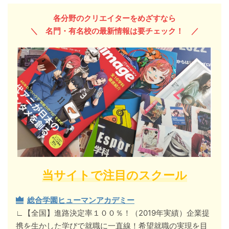
各分野のクリエイターをめざすなら
＼ 名門・有名校の最新情報
は要チェック！
／
当サイトで注目のスクール
総合学園ヒューマンアカデミー
∟【全国】進路決定率１００％！（2019年実績）企業提
携を生かした学びで就職に一直線！希望就職の実現を目